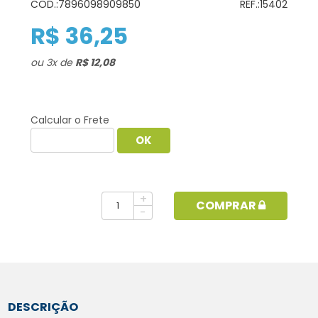
COD.:
7896098909850
REF.:
15402
R$ 36,25
ou
3
x
de
R$ 12,08
Calcular o Frete
+
COMPRAR
-
DESCRIÇÃO