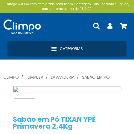
Entrega RÁPIDA com frete grátis para Betim, Contagem, Belo Horizonte e Região,
nas compras acima de R$19,00.
CATEGORIAS
CLIMPO
LIMPEZA
LAVANDERIA
SABÃO EM PÓ
Sabão em Pó TIXAN YPÊ
Primavera 2,4Kg