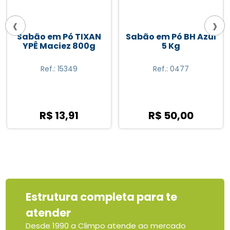
‹
›
Sabão em Pó TIXAN
Sabão em Pó BH Azul
YPÊ Maciez 800g
5 Kg
Ref.: 15349
Ref.: 0477
R$ 13,91
R$ 50,00
Estrutura completa para te
atender
Desde 1990 a Climpo atende ao mercado