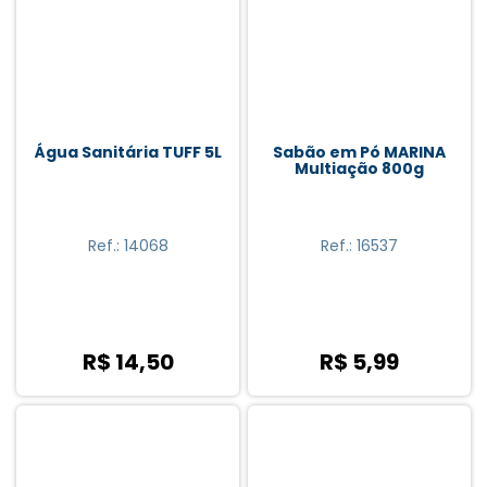
Amaciantes (16)
Passa Roupas (2)
Pregadores De Roupas (1)
Sabão Em Barra (3)
Água Sanitária TUFF 5L
Sabão em Pó MARINA
Multiação 800g
Sabão Em Pó (18)
Ref.: 14068
Ref.: 16537
Amarelo (2)
Antares (3)
BH (1)
R$ 14,50
R$ 5,99
Bompack (2)
Brilhante (3)
Campesino (1)
Condor (4)