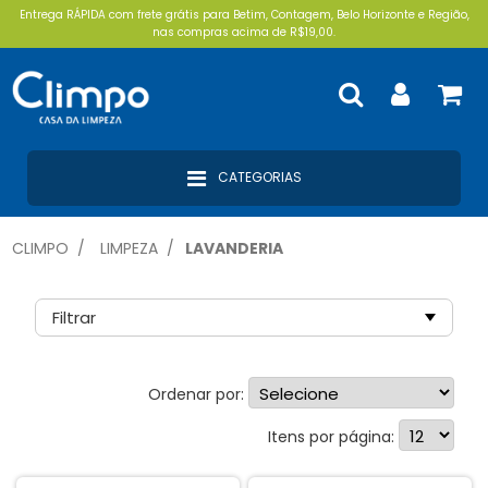
Entrega RÁPIDA com frete grátis para Betim, Contagem, Belo Horizonte e Região,
nas compras acima de R$19,00.
CATEGORIAS
CLIMPO
LIMPEZA
LAVANDERIA
Filtrar
Ordenar por:
Ofertas Especiais (1)
Itens por página:
Alvejantes (11)