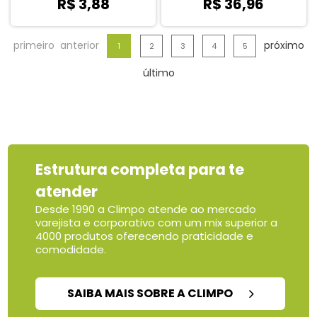
R$ 3,88
R$ 36,96
primeiro
anterior
próximo
1
2
3
4
5
último
Estrutura completa para te
atender
Desde 1990 a Climpo atende ao mercado
varejista e corporativo com um mix superior a
4000 produtos oferecendo praticidade e
comodidade.
SAIBA MAIS SOBRE A CLIMPO