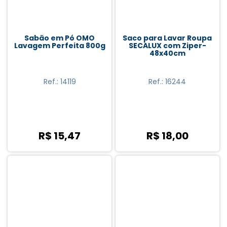
Coquel (1)
Downy (2)
Sabão em Pó OMO
Saco para Lavar Roupa
Lavagem Perfeita 800g
SECALUX com Ziper-
Flash Limp (1)
48x40cm
Ingleza (5)
Ref.: 14119
Ref.: 16244
Limpbras (1)
Marina (7)
Noviça (2)
R$ 15,47
R$ 18,00
Omo (4)
Proclean (2)
Secalux (3)
Start (7)
Superpro (3)
Tuff (3)