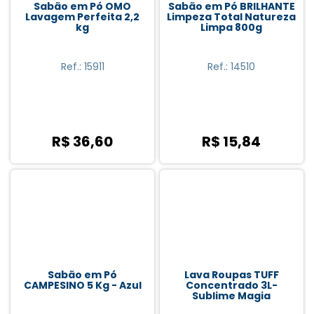
Sabão em Pó OMO
Sabão em Pó BRILHANTE
UFE (1)
Lavagem Perfeita 2,2
Limpeza Total Natureza
kg
Limpa 800g
Urca (1)
Vanish (5)
Ref.: 15911
Ref.: 14510
Ypé (10)
R$ 36,60
R$ 15,84
Sabão em Pó
Lava Roupas TUFF
CAMPESINO 5 Kg - Azul
Concentrado 3L-
Sublime Magia