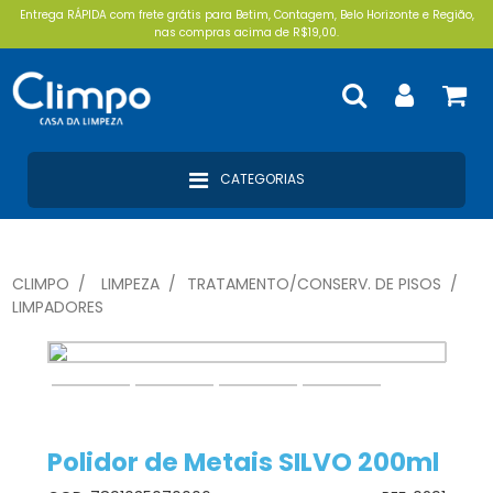
Entrega RÁPIDA com frete grátis para Betim, Contagem, Belo Horizonte e Região,
nas compras acima de R$19,00.
CATEGORIAS
CLIMPO
LIMPEZA
TRATAMENTO/CONSERV. DE PISOS
LIMPADORES
Polidor de Metais SILVO 200ml