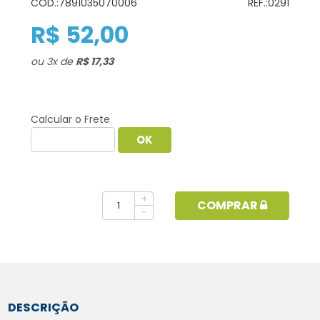
COD.:
7891035070006
REF.:
0291
R$ 52,00
ou
3
x
de
R$ 17,33
Calcular o Frete
+
COMPRAR
-
DESCRIÇÃO