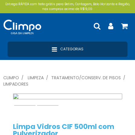
Entrega RÁPIDA com frete grátis para Betim, Contagem, Belo Horizonte e Região,
nas compras acima de R$19,00.
CATEGORIAS
CLIMPO
LIMPEZA
TRATAMENTO/CONSERV. DE PISOS
LIMPADORES
Limpa Vidros CIF 500ml com
Pulverizador