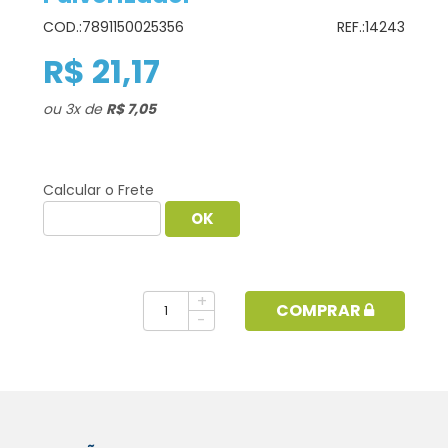
COD.:
7891150025356
REF.:
14243
R$ 21,17
ou
3
x
de
R$ 7,05
Calcular o Frete
+
COMPRAR
-