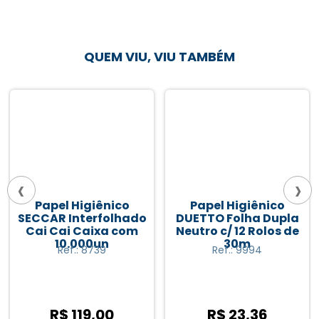
QUEM VIU, VIU TAMBÉM
‹
›
Papel Higiênico
Papel Higiênico
SECCAR Interfolhado
DUETTO Folha Dupla
Cai Cai Caixa com
Neutro c/ 12 Rolos de
10.000un
30m
Ref.: 8739
Ref.: 9994
R$ 119,00
R$ 23,36