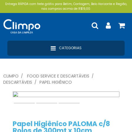
Entrega RÁPIDA com frete grátis para Betim, Contagem, Belo Horizonte e Região,
nas compras acima de R$19,00.
CATEGORIAS
CLIMPO
FOOD SERVICE E DESCARTÁVEIS
DESCARTÁVEIS
PAPEL HIGIÊNICO
Papel Higiênico PALOMA c/8
Rolos de 300mt x 10cm