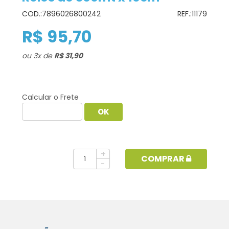
COD.:
7896026800242
REF.:
11179
R$ 95,70
ou
3
x
de
R$ 31,90
Calcular o Frete
+
COMPRAR
-