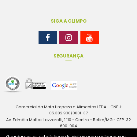
SIGA A CLIMPO
SEGURANÇA
Comercial da Mata Limpeza e Alimentos LTDA - CNPJ:
05.382.938/0001-37
Av. Edméia Mattos Lazzarotti, 1.110 - Centro - Betim/MG - CEP: 32
600-004
Rua Antônio Augusto Resende, 161 - Centro - Betim/MG - CEP: 32
Guardamos as estatísticas de visitas para melhorar sua