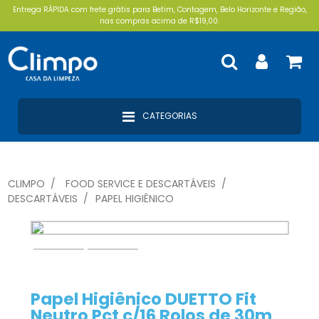
Entrega RÁPIDA com frete grátis para Betim, Contagem, Belo Horizonte e Região,
nas compras acima de R$19,00.
CATEGORIAS
CLIMPO
FOOD SERVICE E DESCARTÁVEIS
DESCARTÁVEIS
PAPEL HIGIÊNICO
Papel Higiênico DUETTO Fit
Neutro Pct c/16 Rolos de 30m