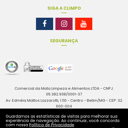
SIGA A CLIMPO
SEGURANÇA
Comercial da Mata Limpeza e Alimentos LTDA - CNPJ:
05.382.938/0001-37
Av. Edméia Mattos Lazzarotti, 1.110 - Centro - Betim/MG - CEP: 32
600-004
Rua Antônio Augusto Resende, 161 - Centro - Betim/MG - CEP: 32
Guardamos as estatísticas de visitas para melhorar sua
600-024
experiência de navegação. Ao continuar, você concorda
com nossa
Política de Privacidade