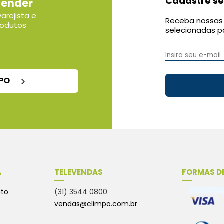
Cadastre se
tender
arejista e
Receba nossas 
rodutos
selecionadas p
MPO
A
TELEVENDAS
FORMAS D
nto
(31) 3544 0800
vendas@climpo.com.br