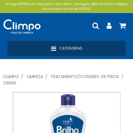
Entrega RÁPIDA com frete grátis para Betim, Contagem, Belo Horizonte e Região,
nas compras acima de R$19,00.
CATEGORIAS
CLIMPO
LIMPEZA
TRATAMENTO/CONSERV. DE PISOS
CERAS