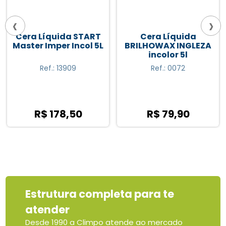
‹
›
Cera Líquida START
Cera Líquida
Master Imper Incol 5L
BRILHOWAX INGLEZA
incolor 5l
Ref.: 13909
Ref.: 0072
R$ 178,50
R$ 79,90
Estrutura completa para te
atender
Desde 1990 a Climpo atende ao mercado