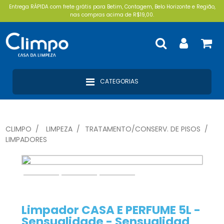
Entrega RÁPIDA com frete grátis para Betim, Contagem, Belo Horizonte e Região,
nas compras acima de R$19,00.
CATEGORIAS
CLIMPO
LIMPEZA
TRATAMENTO/CONSERV. DE PISOS
LIMPADORES
Limpador CASA E PERFUME 5L -
Sensualidade - Sensualidad