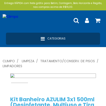
Entrega RÁPIDA com frete grátis para Betim, Contagem, Belo Horizonte e Região,
nas compras acima de R$19,00.
CATEGORIAS
CLIMPO
LIMPEZA
TRATAMENTO/CONSERV. DE PISOS
LIMPADORES
Kit Banheiro AZULIM 3x1 500ml
(Desinfetante, Multiuso e Tira