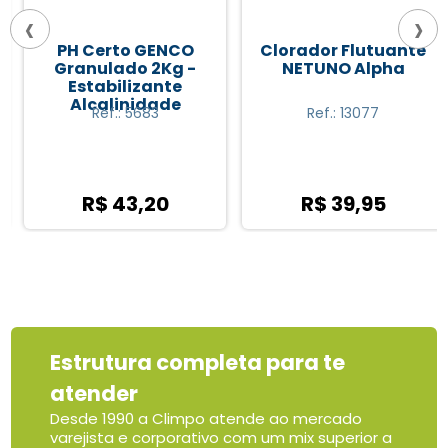
‹
›
PH Certo GENCO
Clorador Flutuante
Granulado 2Kg -
NETUNO Alpha
Estabilizante
Alcalinidade
Ref.: 5683
Ref.: 13077
R$ 43,20
R$ 39,95
Estrutura completa para te
atender
Desde 1990 a Climpo atende ao mercado
varejista e corporativo com um mix superior a