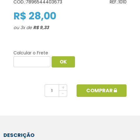
COD.:
7896544403673
REF.:
1010
R$ 28,00
ou
3
x
de
R$ 9,33
Calcular o Frete
+
COMPRAR
-
DESCRIÇÃO