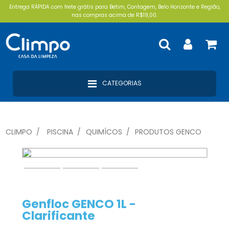
Entrega RÁPIDA com frete grátis para Betim, Contagem, Belo Horizonte e Região,
nas compras acima de R$19,00.
CATEGORIAS
CLIMPO
PISCINA
QUIMÍCOS
PRODUTOS GENCO
Genfloc GENCO 1L -
Clarificante