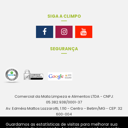
SIGA A CLIMPO
SEGURANÇA
Comercial da Mata Limpeza e Alimentos LTDA - CNPJ:
05.382.938/0001-37
Av. Edméia Mattos Lazzarotti, 1.110 - Centro - Betim/MG - CEP: 32
600-004
Rua Antônio Augusto Resende, 161 - Centro - Betim/MG - CEP: 32
Guardamos as estatísticas de visitas para melhorar sua
600-024