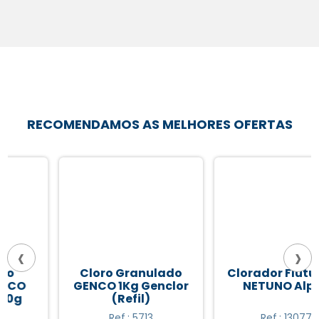
RECOMENDAMOS AS MELHORES OFERTAS
‹
›
Cloro Granulado
Clorador Flutuante
GENCO 1Kg Genclor
NETUNO Alpha
(Refil)
Ref.: 5713
Ref.: 13077