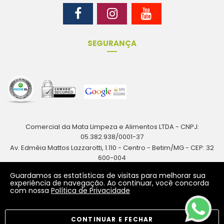
SEGURANÇA
Comercial da Mata Limpeza e Alimentos LTDA - CNPJ:
05.382.938/0001-37
Av. Edméia Mattos Lazzarotti, 1.110 - Centro - Betim/MG - CEP: 32
600-004
Rua Antônio Augusto Resende, 161 - Centro - Betim/MG - CEP: 32
Guardamos as estatísticas de visitas para melhorar sua
600-024
experiência de navegação. Ao continuar, você concorda
com nossa
Política de Privacidade
CONTINUAR E FECHAR