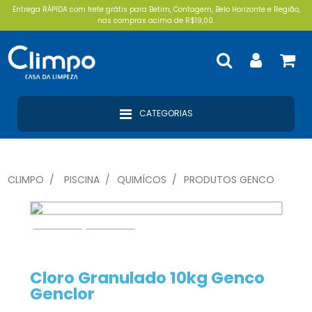
Entrega RÁPIDA com frete grátis para Betim, Contagem, Belo Horizonte e Região,
nas compras acima de R$19,00.
CATEGORIAS
CLIMPO
PISCINA
QUIMÍCOS
PRODUTOS GENCO
Cloro Granulado 10kg Genco
Genclor