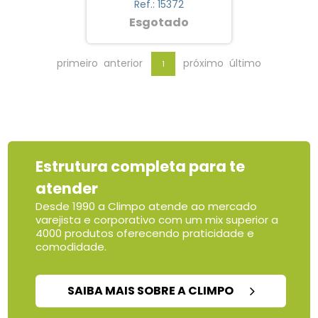
Ref.: 15372
Esgotado
primeiro
anterior
próximo
último
1
Estrutura completa para te
atender
Desde 1990 a Climpo atende ao mercado
varejista e corporativo com um mix superior a
4000 produtos oferecendo praticidade e
comodidade.
SAIBA MAIS SOBRE A CLIMPO