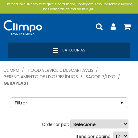
Entrega RÁPIDA com frete grátis para Betim, Contagem, Belo Horizonte e Região,
nas compras acima de R$19,00.
CATEGORIAS
CLIMPO
FOOD SERVICE E DESCARTÁVEIS
GERENCIAMENTO DE LIXO/RESÍDUOS
SACOS P/LIXO
GERAPLAST
Filtrar
Ordenar por:
Mercado Livre (4)
Itens por página: