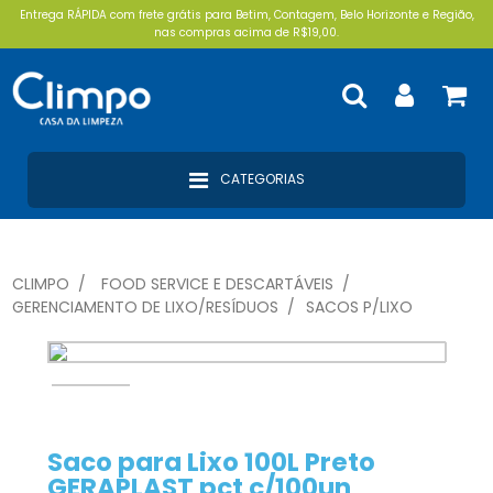
Entrega RÁPIDA com frete grátis para Betim, Contagem, Belo Horizonte e Região,
nas compras acima de R$19,00.
CATEGORIAS
CLIMPO
FOOD SERVICE E DESCARTÁVEIS
GERENCIAMENTO DE LIXO/RESÍDUOS
SACOS P/LIXO
Saco para Lixo 100L Preto
GERAPLAST pct c/100un