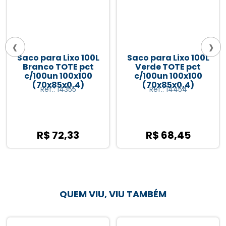
‹
›
Saco para Lixo 100L
Saco para Lixo 50L
Verde TOTE pct
Branco ZIGBAG
c/100un 100x100
c/100un 50x100
(70x85x0,4)
(63x80) - Hospitalar
Ref.: 14454
Ref.: 10477
R$ 68,45
R$ 84,80
QUEM VIU, VIU TAMBÉM