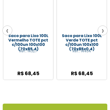
‹
›
100L
Saco para Lixo 100L
SC LIXO 100L- 18U 
 pct
Verde TOTE pct
PAPA LIXO PLASM
00
c/100un 100x100
(70x85x0,4)
Ref.: 14454
Ref.: 7055
R$ 68,45
R$ 32,64