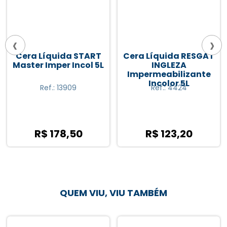
‹
›
Cera Líquida START
Cera Líquida RESGAT
Master Imper Incol 5L
INGLEZA
Impermeabilizante
Incolor 5L
Ref.: 13909
Ref.: 4424
R$ 178,50
R$ 123,20
QUEM VIU, VIU TAMBÉM