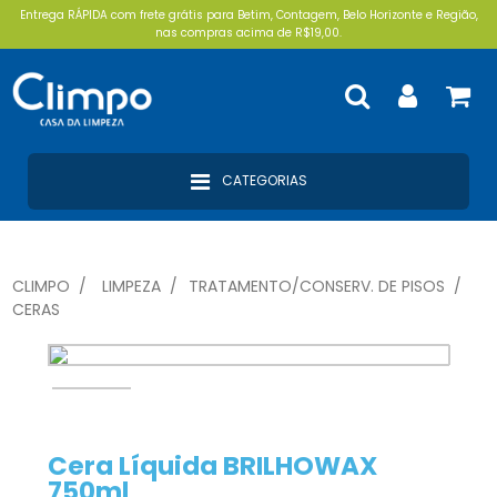
Entrega RÁPIDA com frete grátis para Betim, Contagem, Belo Horizonte e Região,
nas compras acima de R$19,00.
CATEGORIAS
CLIMPO
LIMPEZA
TRATAMENTO/CONSERV. DE PISOS
CERAS
Cera Líquida BRILHOWAX
750ml