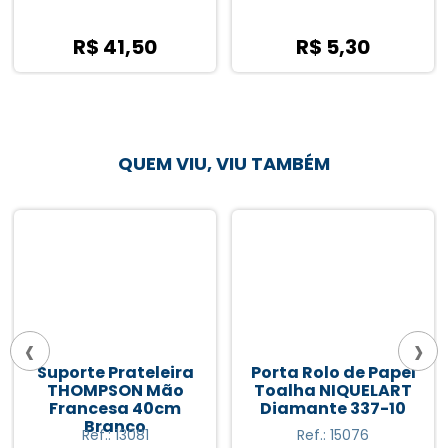
R$ 41,50
R$ 5,30
QUEM VIU, VIU TAMBÉM
‹
›
Suporte Prateleira
Porta Rolo de Papel
THOMPSON Mão
Toalha NIQUELART
Francesa 40cm
Diamante 337-10
Branco
Ref.: 13081
Ref.: 15076