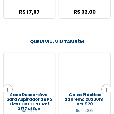
R$ 17,67
R$ 33,00
QUEM VIU, VIU TAMBÉM
‹
›
Saco Descartável
Caixa Plástica
para Aspirador de Pó
Sanremo 28200ml
Flex PORTO PEL Ref
Ref.970
2177 c/3un
Ref.: 15216
Ref.: 4835