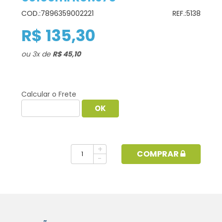
COD.:
7896359002221
REF.:
5138
R$ 135,30
ou
3
x
de
R$ 45,10
Calcular o Frete
+
COMPRAR
-