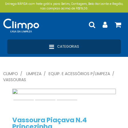
Entrega RÁPIDA com frete grátis para Betim, Contagem, Belo Horizonte e Região,
nas compras acima de R$19,00.
CATEGORIAS
CLIMPO
LIMPEZA
EQUIP. E ACESSÓRIOS P/LIMPEZA
VASSOURAS
Vassoura Piaçava N.4
Princezinha