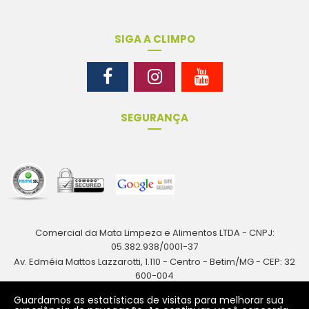
SIGA A CLIMPO
SEGURANÇA
Comercial da Mata Limpeza e Alimentos LTDA - CNPJ:
05.382.938/0001-37
Av. Edméia Mattos Lazzarotti, 1.110 - Centro - Betim/MG - CEP: 32
600-004
Rua Antônio Augusto Resende, 161 - Centro - Betim/MG - CEP: 32
Guardamos as estatísticas de visitas para melhorar sua
600-024