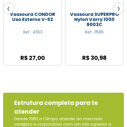
‹
›
Vassoura CONDOR
Vassoura SUPERPRO
Uso Externo V-52
Nylon Varry 1000
9003C
Ref.: 4553
Ref.: 11585
R$ 27,00
R$ 30,98
Estrutura completa para te
atender
Desde 1990 a Climpo atende ao mercado
varejista e corporativo com um mix superior a