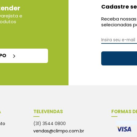
Cadastre se
tender
arejista e
Receba nossas 
rodutos
selecionadas p
MPO
A
TELEVENDAS
FORMAS D
nto
(31) 3544 0800
vendas@climpo.com.br