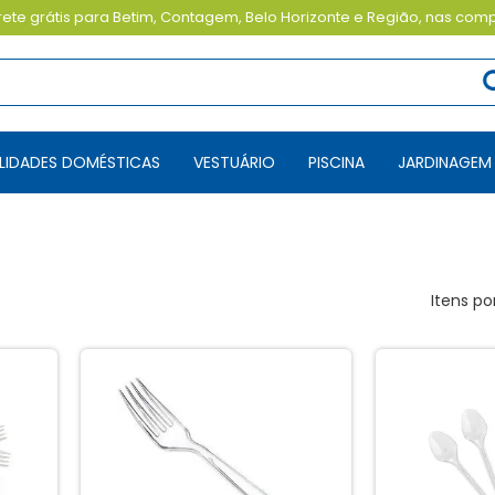
ete grátis para Betim, Contagem, Belo Horizonte e Região, nas com
TILIDADES DOMÉSTICAS
VESTUÁRIO
PISCINA
JARDINAGEM
Itens po