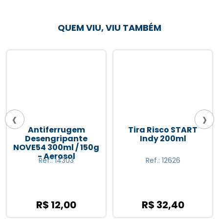
QUEM VIU, VIU TAMBÉM
‹
›
Antiferrugem
Tira Risco START
Desengripante
Indy 200ml
NOVE54 300ml / 150g
- Aerosol
Ref.: 14303
Ref.: 12626
R$ 12,00
R$ 32,40