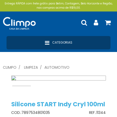
Entrega RÁPIDA com frete grátis para Betim, Contagem, Belo Horizonte e Região,
nas compras acima de R$19,00.
CATEGORIAS
CLIMPO
LIMPEZA
AUTOMOTIVO
Silicone START Indy Cryl 100ml
COD.:
7897534801035
REF.:
11344