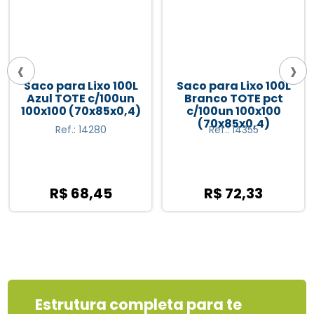
‹
›
100L
Saco para Lixo 100L
Saco para Lixo 1
0un
Branco TOTE pct
Amarelo TOTE p
0,4)
c/100un 100x100
c/100un 100x10
(70x85x0,4)
(70x85x0,4)
Ref.: 14355
Ref.: 14453
R$ 72,33
R$ 68,45
Estrutura completa para te