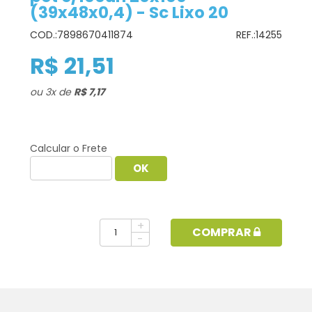
(39x48x0,4) - Sc Lixo 20
COD.:
7898670411874
REF.:
14255
R$ 21,51
ou
3
x
de
R$ 7,17
Calcular o Frete
+
COMPRAR
-