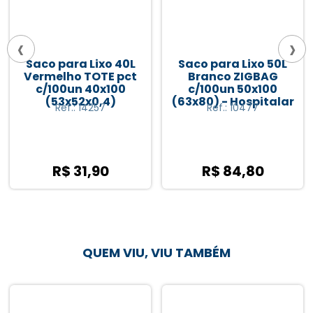
‹
›
Saco para Lixo 50L
Saco para Lixo 100L
Branco ZIGBAG
Preto GERAPLAST pct
c/100un 50x100
c/100un 100x100
(63x80) - Hospitalar
(75x105x0,7)
Ref.: 10477
Ref.: 4527
R$ 84,80
R$ 126,90
QUEM VIU, VIU TAMBÉM