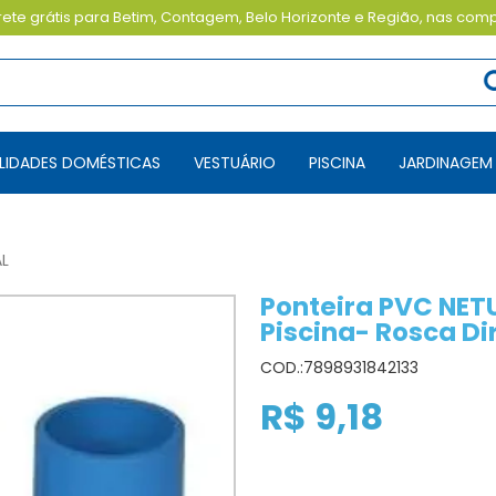
ete grátis para Betim, Contagem, Belo Horizonte e Região, nas com
TILIDADES DOMÉSTICAS
VESTUÁRIO
PISCINA
JARDINAGEM
L
Ponteira PVC NE
Piscina- Rosca Di
COD.:
7898931842133
R$ 9,18