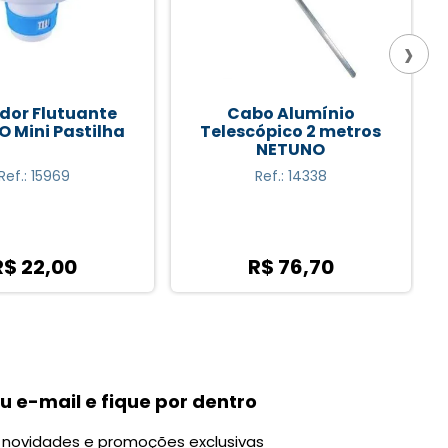
›
o Alumínio
Flutuadores Espaguete
ópico 2 metros
de Espuma em Polietileno
NETUNO
Un (Divs Cores)
Ref.: 14338
Ref.: 7305
R$ 76,70
R$ 9,98
u e-mail e fique por dentro
novidades e promoções exclusivas