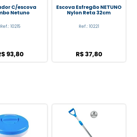
Esfregão NETUNO
Aspirador C/8 Rodas Top
on Reta 32cm
Netuno
Ref.: 10221
Ref.: 10216
R$ 37,80
R$ 95,70