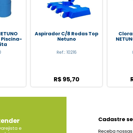
odas Top
Clorador Flutuante
Cab
NETUNO Mini Pastilha
Telesc
6
Ref.: 15969
0
R$ 22,00
Cadastre se
tender
arejista e
Receba nossas 