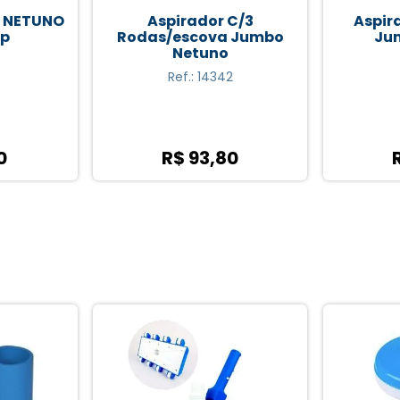
C/3
Aspirador C/escova
Escova 
 Jumbo
Jumbo Netuno
Nyl
2
Ref.: 10215
0
R$ 93,80