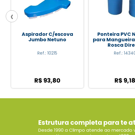
‹
Ponteira PVC NETUNO
Aspirador C/8 R
para Mangueira Piscina-
Netuno
Rosca Direita
Ref.: 14340
Ref.: 1021
R$ 9,18
R$ 95,7
Estrutura completa para te a
Desde 1990 a Climpo atende ao mercado v