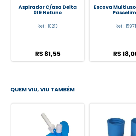
Escova Multiuso NETUNO
Aspirador 
Passelimp
Rodas/escova
Netuno
Ref.: 15971
Ref.: 1434
R$ 18,00
R$ 93,8
QUEM VIU, VIU TAMBÉM