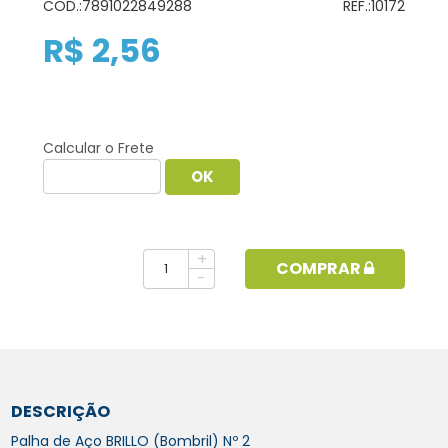
COD.:
7891022849288
REF.:
10172
R$ 2,56
Calcular o Frete
+
COMPRAR
-
DESCRIÇÃO
Palha de Aço BRILLO (Bombril) Nº 2