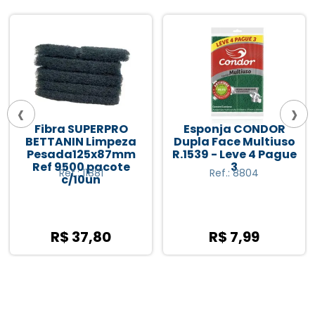
‹
›
Fibra SUPERPRO
Esponja CONDOR
BETTANIN Limpeza
Dupla Face Multiuso
Pesada125x87mm
R.1539 - Leve 4 Pague
Ref 9500 pacote
3
Ref.: 11881
Ref.: 8804
c/10un
R$ 37,80
R$ 7,99