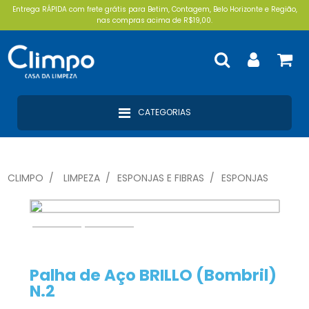
Entrega RÁPIDA com frete grátis para Betim, Contagem, Belo Horizonte e Região,
nas compras acima de R$19,00.
CATEGORIAS
CLIMPO
LIMPEZA
ESPONJAS E FIBRAS
ESPONJAS
Palha de Aço BRILLO (Bombril)
N.2