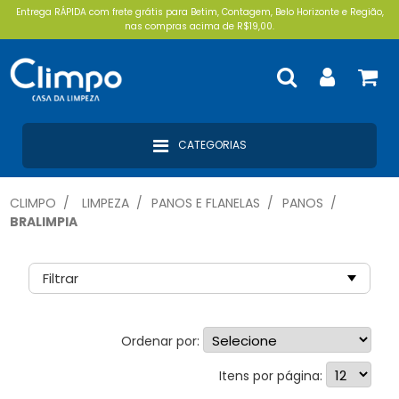
Entrega RÁPIDA com frete grátis para Betim, Contagem, Belo Horizonte e Região,
nas compras acima de R$19,00.
CATEGORIAS
CLIMPO
LIMPEZA
PANOS E FLANELAS
PANOS
BRALIMPIA
Filtrar
Ordenar por:
Itens por página: