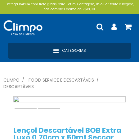
Entrega RÁPIDA com frete grátis para Betim, Contagem, Belo Horizonte e Região,
nas compras acima de R$19,00.
CATEGORIAS
CLIMPO
FOOD SERVICE E DESCARTÁVEIS
DESCARTÁVEIS
Lençol Descartável BOB Extra
Luxo 0,70cm x 50mt Seccar