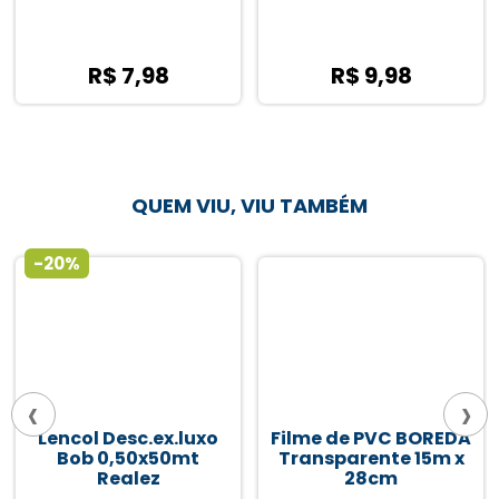
R$ 9,98
R$ 14,30
QUEM VIU, VIU TAMBÉM
‹
›
Filme de PVC BOREDA
Fita Dupla Face Fixa
Transparente 15m x
Forte VONDER
28cm
12mmx2m