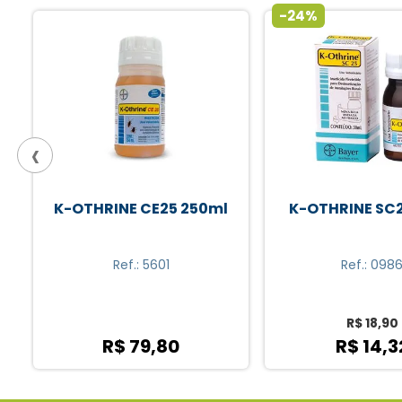
-24%
‹
K-OTHRINE SC25 30ml
K-OTHRINE CE2
Ref.: 0986
Ref.: 5601
R$ 18,90
R$ 14,32
R$ 79,8