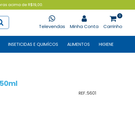
pras acima de R$19,00.
0
Televendas
Minha Conta
Carrinho
INSETICIDAS E QUIMÍCOS
ALIMENTOS
HIGIENE
250ml
REF.:
5601