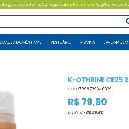
ete grátis para Betim, Contagem, Belo Horizonte e Região, nas com
TILIDADES DOMÉSTICAS
VESTUÁRIO
PISCINA
JARDINAGEM
K-OTHRINE CE25 
COD.:
7898739340329
R$ 79,80
ou
3
x
de
R$ 26,60