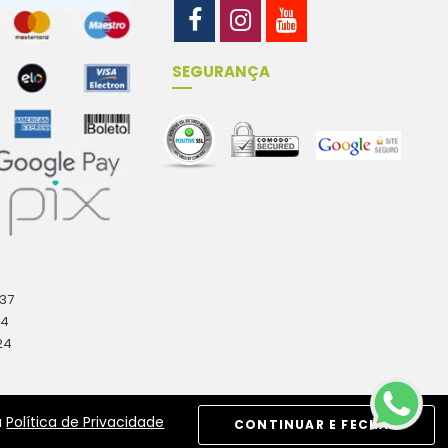
SEGURANÇA
-37
04
24
a
Política de Privacidade
CONTINUAR E FECHAR