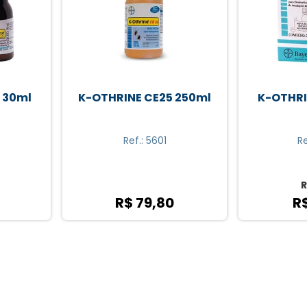
5 250ml
K-OTHRINE SC25 30ml
K-OTHR
Ref.: 0986
R$ 18,90
0
R$ 14,32