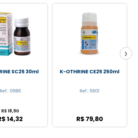
-24%
›
INE CE25 250ml
K-OTHRINE SC25 30ml
Ref.: 5601
Ref.: 0986
R$ 18,90
R$ 79,80
R$ 14,32