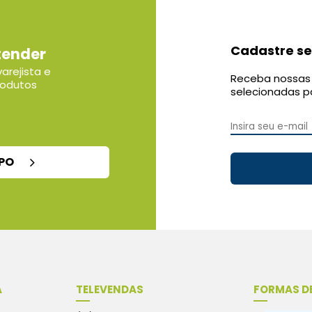
Cadastre se
tender
arejista e
Receba nossas 
rodutos
selecionadas p
MPO
A
TELEVENDAS
FORMAS D