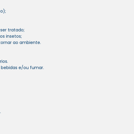
o);
ser tratado;
os insetos;
tornar ao ambiente.
ios.
e bebidas e/ou fumar.
.