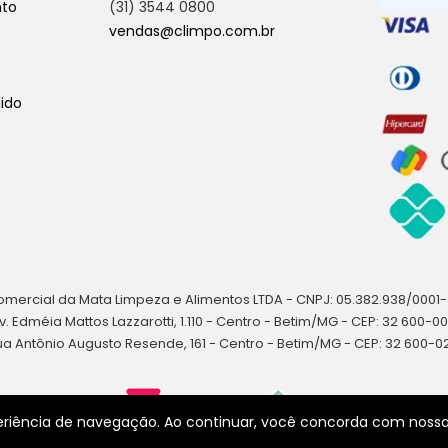
nto
(31) 3544 0800
vendas@climpo.com.br
ido
mercial da Mata Limpeza e Alimentos LTDA - CNPJ: 05.382.938/0001
v. Edméia Mattos Lazzarotti, 1.110 - Centro - Betim/MG - CEP: 32 600-0
ua Antônio Augusto Resende, 161 - Centro - Betim/MG - CEP: 32 600-0
xperiência de navegação. Ao continuar, você concorda com noss