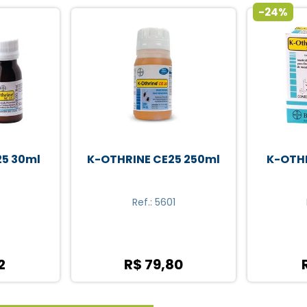
-24%
5 250ml
K-OTHRINE SC25 30ml
K-OTHR
Ref.: 0986
R$ 18,90
0
R$ 14,32