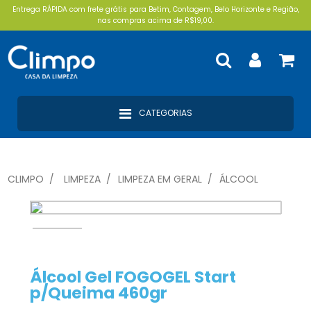
Entrega RÁPIDA com frete grátis para Betim, Contagem, Belo Horizonte e Região,
nas compras acima de R$19,00.
CATEGORIAS
CLIMPO
LIMPEZA
LIMPEZA EM GERAL
ÁLCOOL
Álcool Gel FOGOGEL Start
p/Queima 460gr