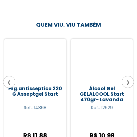
QUEM VIU, VIU TAMBÉM
‹
›
Hig.antisseptico 220
Álcool Gel
G Asseptgel Start
GELALCOOL Start
470gr- Lavanda
Ref.: 14868
Ref.: 12629
R$ 11,88
R$ 10,99