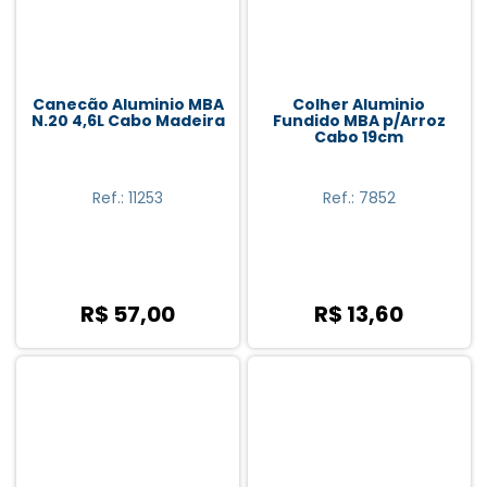
Cristal (1)
Invicta (1)
Lume (1)
Canecão Aluminio MBA
Colher Aluminio
N.20 4,6L Cabo Madeira
Fundido MBA p/Arroz
MBA (12)
Cabo 19cm
Medeiros (6)
Ref.: 11253
Ref.: 7852
Noviça (1)
Paramount (1)
Plasútil (1)
R$ 57,00
R$ 13,60
Sanremo (8)
São João (Stéfani) (7)
Sbrissa (1)
Secalux (2)
Soprano (1)