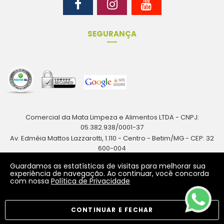
SEGURANÇA
Comercial da Mata Limpeza e Alimentos LTDA - CNPJ:
05.382.938/0001-37
Av. Edméia Mattos Lazzarotti, 1.110 - Centro - Betim/MG - CEP: 32
600-004
Rua Antônio Augusto Resende, 161 - Centro - Betim/MG - CEP: 32
Guardamos as estatísticas de visitas para melhorar sua
600-024
experiência de navegação. Ao continuar, você concorda
com nossa
Política de Privacidade
CONTINUAR E FECHAR