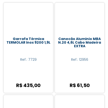
Utilidade Doméstica Promoção (27)
Mercado Livre (6)
Filtros P/Água (4)
Forros Mesa (1)
Garrafa Térmica
Canecão Aluminio MBA
TERMOLAR Inox 9200 1,9L
N.20 4,6L Cabo Madeira
Garrafas Térmicas (8)
EXTRA
Utilidades P/Cozinha (42)
Ref.: 7729
Ref.: 12956
Velas (3)
Antares (2)
R$ 435,00
R$ 61,50
Astra (1)
Bic (2)
Cotherm (2)