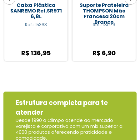
Caixa Plástica
Suporte Prateleira
SANREMO Ref.SR971
THOMPSON Mão
6,8L
Francesa 20cm
Branco
Ref.: 15363
Ref.: 13079
R$ 136,95
R$ 6,90
Estrutura completa para te
atender
Desde 1990 a Climpo atende ao mercado
varejista e corporativo com um mix superior a
4000 produtos oferecendo praticidade e
comodidade.