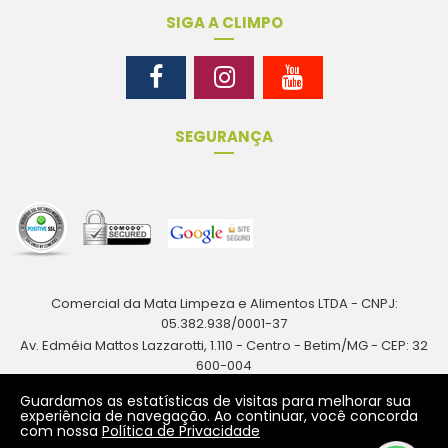
SIGA A CLIMPO
SEGURANÇA
Comercial da Mata Limpeza e Alimentos LTDA - CNPJ:
05.382.938/0001-37
Av. Edméia Mattos Lazzarotti, 1.110 - Centro - Betim/MG - CEP: 32
600-004
Rua Antônio Augusto Resende, 161 - Centro - Betim/MG - CEP: 32
Guardamos as estatísticas de visitas para melhorar sua
600-024
experiência de navegação. Ao continuar, você concorda
com nossa
Política de Privacidade