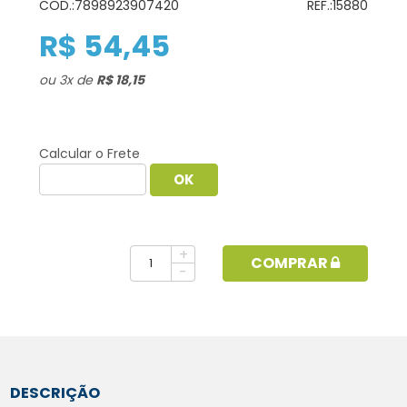
COD.:
7898923907420
REF.:
15880
R$ 54,45
ou
3
x
de
R$ 18,15
Calcular o Frete
+
COMPRAR
-
DESCRIÇÃO