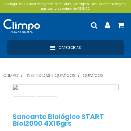
Entrega RÁPIDA com frete grátis para Betim, Contagem, Belo Horizonte e Região,
nas compras acima de R$19,00.
CATEGORIAS
CLIMPO
INSETICIDAS E QUIMÍCOS
QUIMÍCOS
Saneante Biológico START
Biol2000 4X15grs