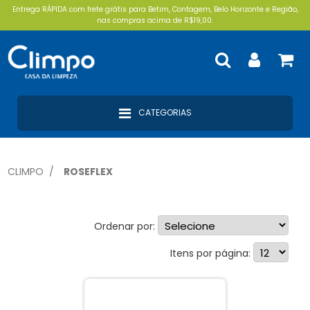
Entrega RÁPIDA com frete grátis para Betim, Contagem, Belo Horizonte e Região,
nas compras acima de R$19,00.
CATEGORIAS
CLIMPO
ROSEFLEX
Ordenar por:
Mangueiras (1)
Itens por página: