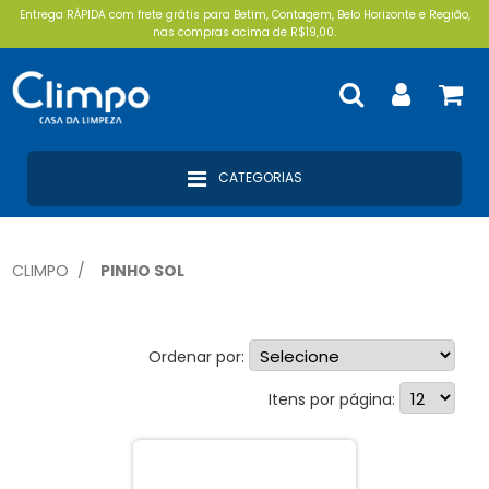
Entrega RÁPIDA com frete grátis para Betim, Contagem, Belo Horizonte e Região,
nas compras acima de R$19,00.
CATEGORIAS
CLIMPO
PINHO SOL
Ordenar por:
Desinfetantes (1)
Itens por página: