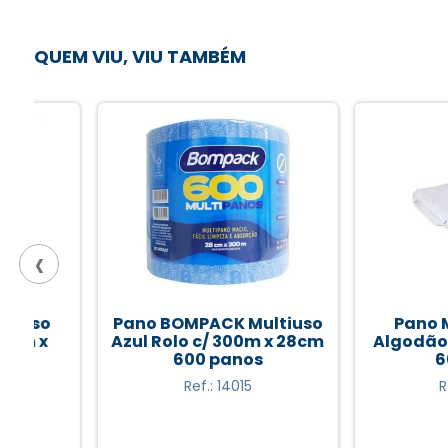
QUEM VIU, VIU TAMBÉM
‹
Pano BOMPACK Multiuso
Pano MERCAT
Azul Rolo c/ 300m x 28cm
Algodão Cru p
600 panos
60x80c
Ref.: 14015
Ref.: 1678