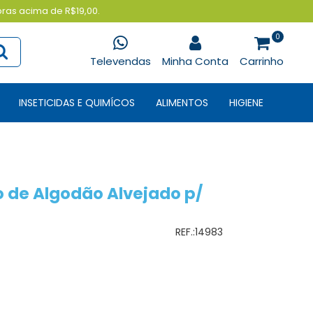
pras acima de R$19,00.
0
Televendas
Minha Conta
Carrinho
INSETICIDAS E QUIMÍCOS
ALIMENTOS
HIGIENE
de Algodão Alvejado p/
REF.:
14983