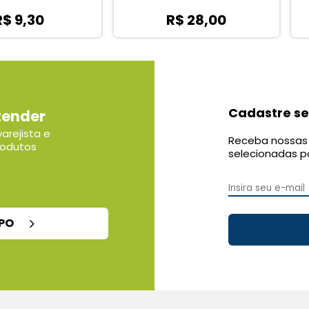
0
R$ 28,00
Cadastre se
tender
arejista e
Receba nossas 
rodutos
selecionadas p
MPO