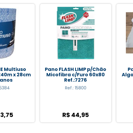
ultiuso
Pano FLASH LIMP p/Chão
Pano
0m x 28cm
Micofibra c/Furo 60x80
Algodão
os
Ref.:7276
4
Ref.: 15800
75
R$ 44,95