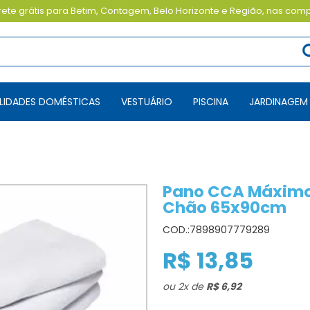
ete grátis para Betim, Contagem, Belo Horizonte e Região, nas com
TILIDADES DOMÉSTICAS
VESTUÁRIO
PISCINA
JARDINAGEM
Pano CCA Máximo 
Chão 65x90cm
COD.:
7898907779289
R$ 13,85
ou
2
x
de
R$ 6,92