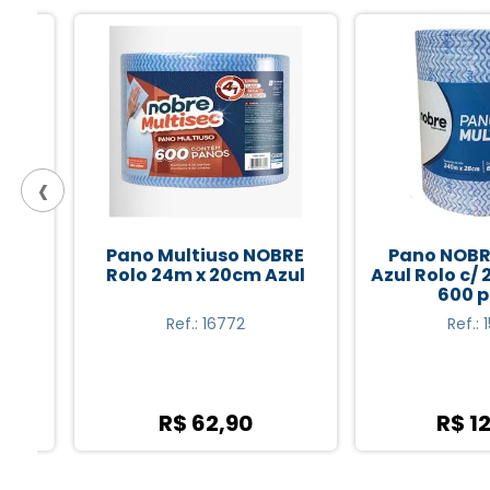
‹
Pano Multiuso NOBRE
Pano NOBRE M
a
Rolo 24m x 20cm Azul
Azul Rolo c/ 24
600 pan
Ref.: 16772
Ref.: 1538
R$ 62,90
R$ 123,