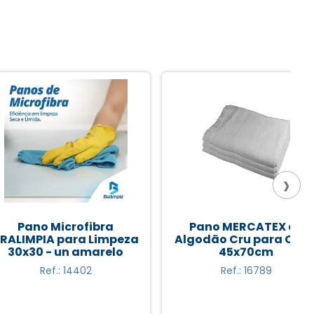
›
o Microfibra
Pano MERCATEX de
IA para Limpeza
Algodão Cru para Chão
 - un amarelo
45x70cm
Ref.: 14402
Ref.: 16789