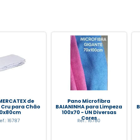
EX de
Pano Microfibra
Pan
ara Chão
BAIANINHA para Limpeza
BRALIMP
m
100x70 - UN Diversas
30x30
Cores
7
Ref.: 16780