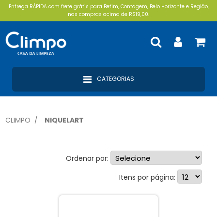
Entrega RÁPIDA com frete grátis para Betim, Contagem, Belo Horizonte e Região,
nas compras acima de R$19,00.
CATEGORIAS
CLIMPO
NIQUELART
Ordenar por:
Utilidades Em Geral (1)
Itens por página: