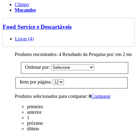
Climpo
Mucambo
Food Service e Descartáveis
Luvas (4)
Produtos encontrados:
4
Resultado da Pesquisa por:
em
2 ms
Ordenar por:
Itens por página:
Produtos selecionados para comparar:
0
Comparar
primeiro
anterior
1
próximo
último