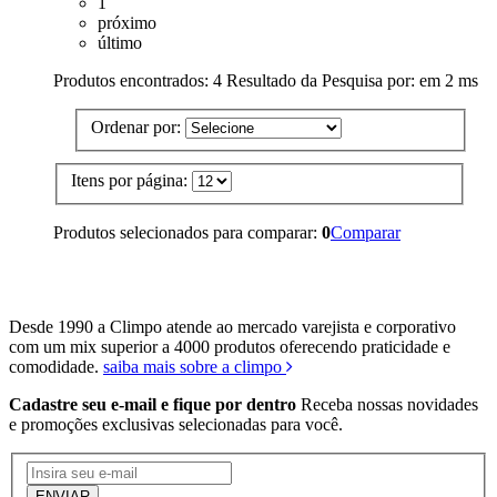
1
próximo
último
Produtos encontrados:
4
Resultado da Pesquisa por:
em
2 ms
Ordenar por:
Itens por página:
Produtos selecionados para comparar:
0
Comparar
Estrutura completa para te atender
Desde 1990 a Climpo atende ao mercado varejista e corporativo
com um mix superior a 4000 produtos oferecendo praticidade e
comodidade.
saiba mais sobre a climpo
Cadastre seu e-mail e fique por dentro
Receba nossas novidades
e promoções exclusivas selecionadas para você.
ENVIAR