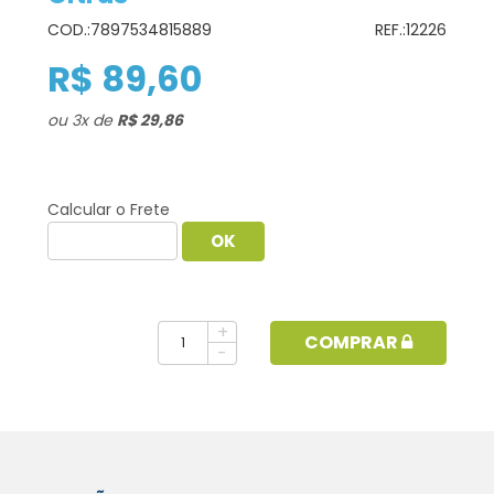
COD.:
7897534815889
REF.:
12226
R$ 89,60
ou
3
x
de
R$ 29,86
Calcular o Frete
+
COMPRAR
-