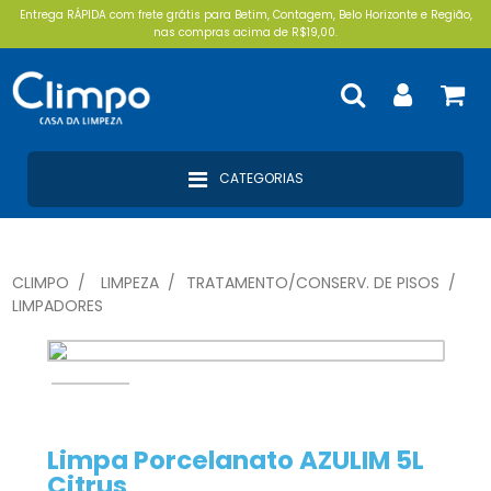
Entrega RÁPIDA com frete grátis para Betim, Contagem, Belo Horizonte e Região,
nas compras acima de R$19,00.
CATEGORIAS
CLIMPO
LIMPEZA
TRATAMENTO/CONSERV. DE PISOS
LIMPADORES
Limpa Porcelanato AZULIM 5L
Citrus