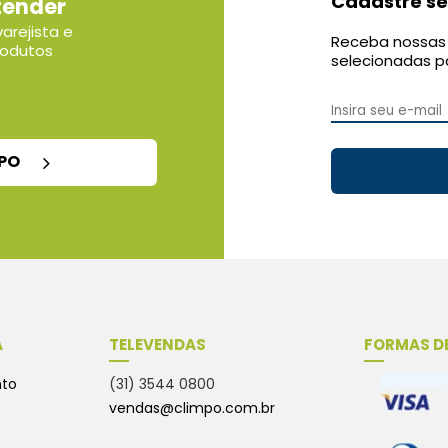
Cadastre se
tender
arejista e
Receba nossas 
rodutos
selecionadas p
MPO
A
TELEVENDAS
FORMAS D
nto
(31) 3544 0800
vendas@climpo.com.br