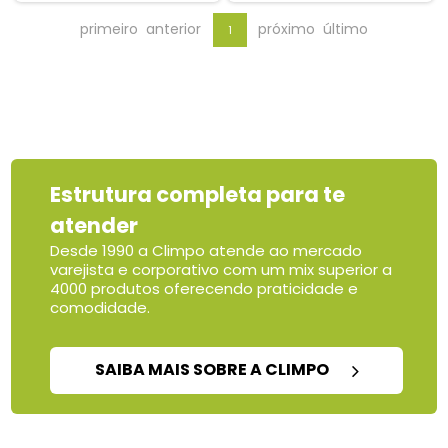
primeiro
anterior
próximo
último
1
Estrutura completa para te
atender
Desde 1990 a Climpo atende ao mercado
varejista e corporativo com um mix superior a
4000 produtos oferecendo praticidade e
comodidade.
SAIBA MAIS SOBRE A CLIMPO