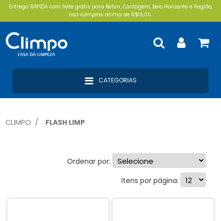
Entrega RÁPIDA com frete grátis para Betim, Contagem, Belo Horizonte e Região,
nas compras acima de R$19,00.
CATEGORIAS
CLIMPO
FLASH LIMP
Ordenar por:
Baldes (3)
Itens por página:
Panos (3)
Espanadores (1)