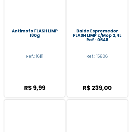
Rodos (1)
Esponjas (1)
Lavanderia (1)
Antimofo FLASH LIMP
Balde Espremedor
Desodorizantes (1)
180g
FLASH LIMP c/Mop 2,4L
Ref.: 0648
Ref.: 16111
Ref.: 15806
R$ 9,99
R$ 239,00