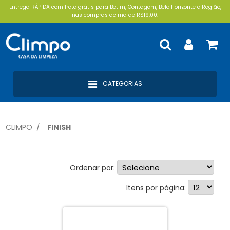
Entrega RÁPIDA com frete grátis para Betim, Contagem, Belo Horizonte e Região,
nas compras acima de R$19,00.
CATEGORIAS
CLIMPO
FINISH
Ordenar por:
Detergentes (1)
Itens por página: