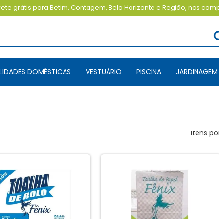
ete grátis para Betim, Contagem, Belo Horizonte e Região, nas com
TILIDADES DOMÉSTICAS
VESTUÁRIO
PISCINA
JARDINAGEM
Itens po