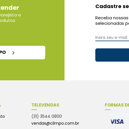
Cadastre se
tender
arejista e
Receba nossas 
rodutos
selecionadas p
MPO
A
TELEVENDAS
FORMAS D
nto
(31) 3544 0800
vendas@climpo.com.br