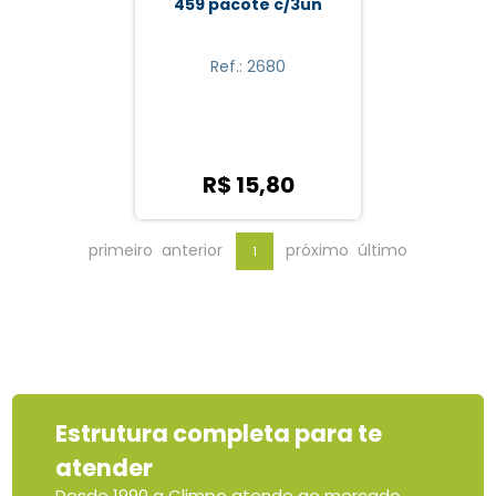
459 pacote c/3un
Ref.: 2680
R$ 15,80
primeiro
anterior
próximo
último
1
Estrutura completa para te
atender
Desde 1990 a Climpo atende ao mercado