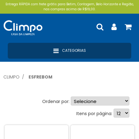
Entrega RÁPIDA com frete grátis para Betim, Contagem, Belo Horizonte e Região,
nas compras acima de R$19,00.
CATEGORIAS
CLIMPO
ESFREBOM
Ordenar por:
Esponjas (5)
Itens por página: