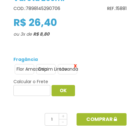
COD.:
7898145290706
REF.:
15881
R$ 26,40
ou
3
x
de
R$ 8,80
Fragância
Flor Amazônia
Capim Limão
Lavanda
Calcular o Frete
+
COMPRAR
-