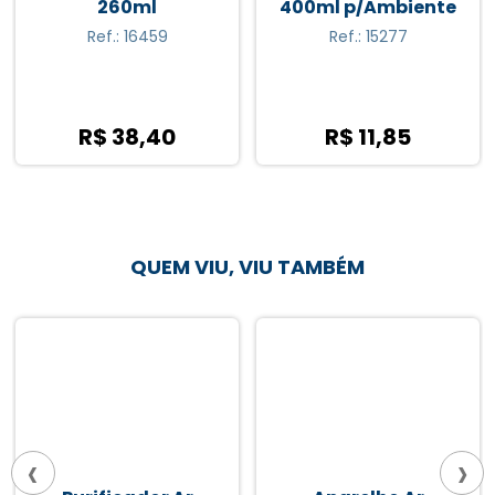
400ml p/Ambiente
Start
Ref.: 15277
Ref.: 14717
R$ 11,85
R$ 18,70
QUEM VIU, VIU TAMBÉM
‹
›