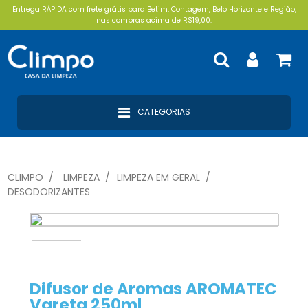
Entrega RÁPIDA com frete grátis para Betim, Contagem, Belo Horizonte e Região,
nas compras acima de R$19,00.
CATEGORIAS
CLIMPO
LIMPEZA
LIMPEZA EM GERAL
DESODORIZANTES
Difusor de Aromas AROMATEC
Vareta 250ml