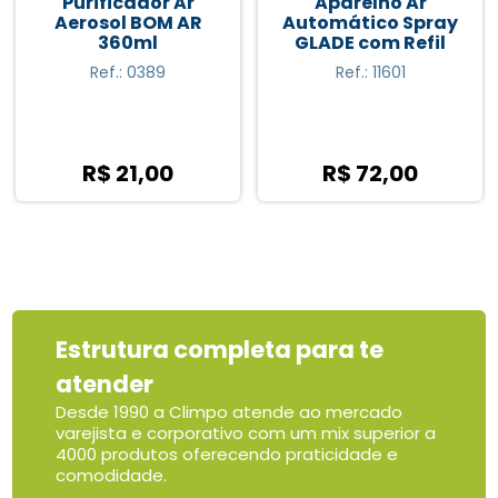
Aparelho Ar
Tela para Mictório
Automático Spray
TWIST - Un
GLADE com Refil
Ref.: 11601
Ref.: 15038
R$ 72,00
R$ 5,95
Estrutura completa para te
atender
Desde 1990 a Climpo atende ao mercado
varejista e corporativo com um mix superior a
4000 produtos oferecendo praticidade e
comodidade.