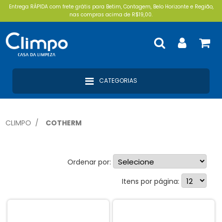
Entrega RÁPIDA com frete grátis para Betim, Contagem, Belo Horizonte e Região,
nas compras acima de R$19,00.
CATEGORIAS
CLIMPO
COTHERM
Ordenar por:
Utilidades P/Cozinha (2)
Itens por página: