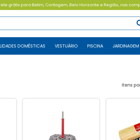
ete grátis para Betim, Contagem, Belo Horizonte e Região, nas com
TILIDADES DOMÉSTICAS
VESTUÁRIO
PISCINA
JARDINAGEM
Itens po