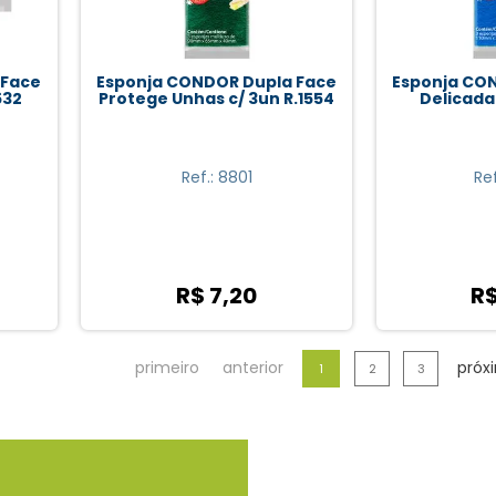
 Face
Esponja CONDOR Dupla Face
Esponja CO
532
Protege Unhas c/ 3un R.1554
Delicada 
Ref.: 8801
Re
R$ 7,20
R$
primeiro
anterior
próx
1
2
3