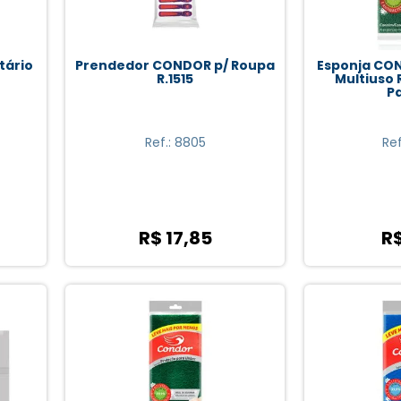
tário
Prendedor CONDOR p/ Roupa
Esponja CO
R.1515
Multiuso R
P
Ref.: 8805
Re
R$ 17,85
R$