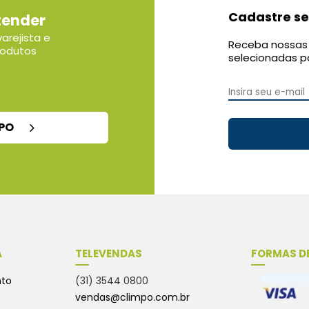
Cadastre se
tender
arejista e
Receba nossas 
rodutos
selecionadas p
MPO
A
TELEVENDAS
FORMAS D
nto
(31) 3544 0800
vendas@climpo.com.br