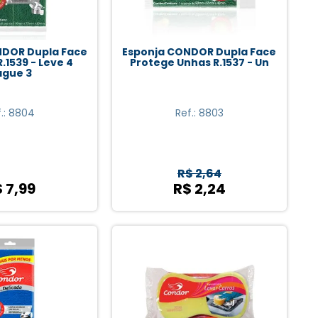
NDOR Dupla Face
Esponja CONDOR Dupla Face
.1539 - Leve 4
Protege Unhas R.1537 - Un
ague 3
f.: 8804
Ref.: 8803
R$ 2,64
 7,99
R$ 2,24