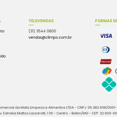
A
TELEVENDAS
FORMAS D
nto
(31) 3544 0800
vendas@climpo.com.br
ido
mercial da Mata Limpeza e Alimentos LTDA - CNPJ: 05.382.938/0001
v. Edméia Mattos Lazzarotti, 1.110 - Centro - Betim/MG - CEP: 32 600-0