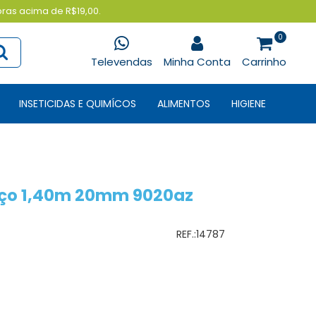
pras acima de R$19,00.
0
Televendas
Minha Conta
Carrinho
INSETICIDAS E QUIMÍCOS
ALIMENTOS
HIGIENE
ço 1,40m 20mm 9020az
REF.:
14787