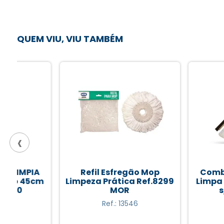
QUEM VIU, VIU TAMBÉM
‹
Refil Esfregão Mop
Combinado BR
m
Limpeza Prática Ref.8299
Limpa Vidros R
MOR
s/ Cabo CB
Ref.: 13546
Ref.: 6010