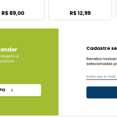
0
R$ 12,99
Cadastre se
tender
arejista e
Receba nossas 
rodutos
selecionadas p
MPO