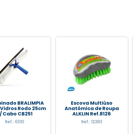
ALIMPIA
Escova Multiúso
Desentu
odo 25cm
Anatômica de Roupa
Vaso Sa
251
ALKLIN Ref.8126
Ref.: 12383