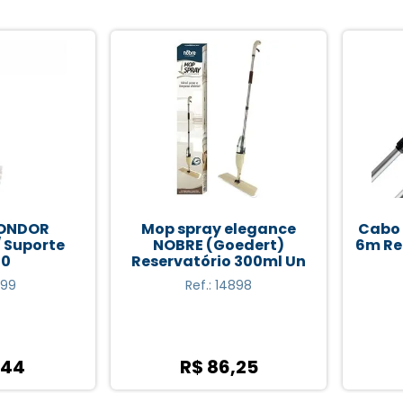
NDOR
Mop spray elegance
Cabo Ex
Suporte
NOBRE (Goedert)
6m Ref.
Reservatório 300ml Un
Ref.: 14898
4
R$ 86,25
R