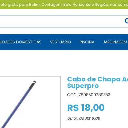
ete grátis para Betim, Contagem, Belo Horizonte e Região, nas com
TILIDADES DOMÉSTICAS
VESTUÁRIO
PISCINA
JARDINAGEM
Cabo de Chapa A
Superpro
COD.:
7898509289353
R$ 18,00
ou
3
x
de
R$ 6,00