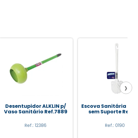
›
pidor ALKLIN p/
Escova Sanitária SANILUX
nitário Ref.7889
sem Suporte Ref.570
Ref.: 12386
Ref.: 0190