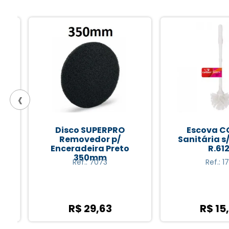
‹
Disco SUPERPRO
Escova CO
Removedor p/
Sanitária s/ 
Enceradeira Preto
R.6120
350mm
Ref.: 7073
Ref.: 1799
R$ 29,63
R$ 15,4