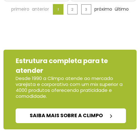
primeiro
anterior
próximo
último
1
2
3
Estrutura completa para te
atender
Desde 1990 a Climpo atende ao mercado
varejista e corporativo com um mix superior a
4000 produtos oferecendo praticidade e
comodidade.
SAIBA MAIS SOBRE A CLIMPO