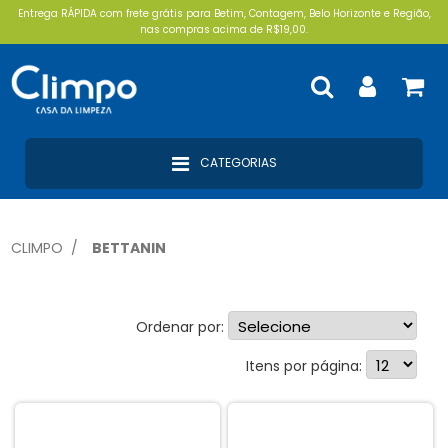
Entrega RÁPIDA com frete grátis para Betim, Contagem, Belo Horizonte e Região,
nas compras acima de R$19,00.
CATEGORIAS
CLIMPO
BETTANIN
Ordenar por:
Esponjas (6)
Itens por página:
Baldes (3)
Rodos (3)