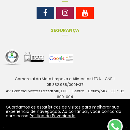
SEGURANÇA
Comercial da Mata Limpeza e Alimentos LTDA - CNPJ:
05.382.938/0001-37
Av. Edméia Mattos Lazzarotti, 1.110 - Centro - Betim/MG - CEP: 32
600-004
Rua Antônio Augusto Resende, 161 - Centro - Betim/MG - CEP: 32
Guardamos as estatísticas de visitas para melhorar sua
600-024
experiência de navegação. Ao continuar, você concorda
com nossa
Política de Privacidade