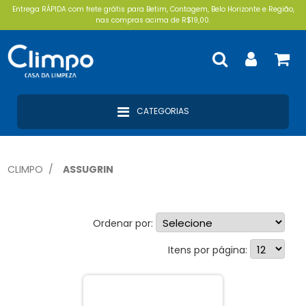
Entrega RÁPIDA com frete grátis para Betim, Contagem, Belo Horizonte e Região,
nas compras acima de R$19,00.
CATEGORIAS
CLIMPO
ASSUGRIN
Ordenar por:
Itens por página: