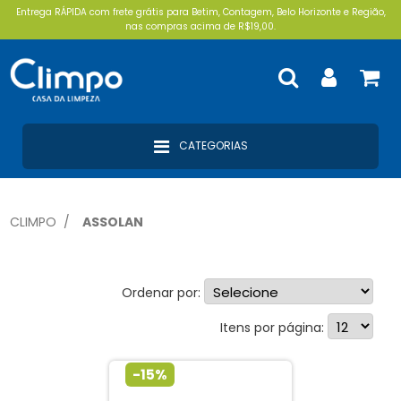
Entrega RÁPIDA com frete grátis para Betim, Contagem, Belo Horizonte e Região,
nas compras acima de R$19,00.
CATEGORIAS
CLIMPO
ASSOLAN
Ordenar por:
Esponjas (1)
Itens por página:
-15%