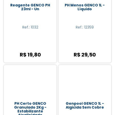
Reagente GENCO PH
PH Menos GENCO 1L -
23ml - Un
Líquido
Ref.: 1032
Ref.: 12359
R$ 19,80
R$ 29,50
PH Certo GENCO
Genpool GENCO 1L -
Granulado 2Kg -
Algicida Sem Cobre
Estabilizante
Alcalinidade