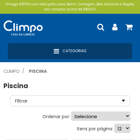
Entrega RÁPIDA com frete grátis para Betim, Contagem, Belo Horizonte e Região,
nas compras acima de R$19,00.
CATEGORIAS
CLIMPO
PISCINA
Piscina
Filtrar
Ordenar por:
Ofertas Especiais (1)
Itens por página:
Mercado Livre (13)