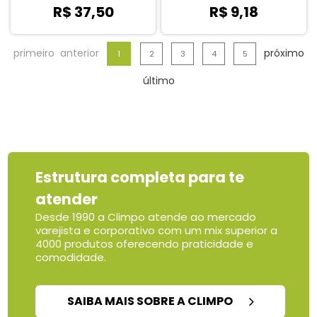
R$ 37,50
R$ 9,18
primeiro
anterior
próximo
1
2
3
4
5
último
Estrutura completa para te
atender
Desde 1990 a Climpo atende ao mercado
varejista e corporativo com um mix superior a
4000 produtos oferecendo praticidade e
comodidade.
SAIBA MAIS SOBRE A CLIMPO