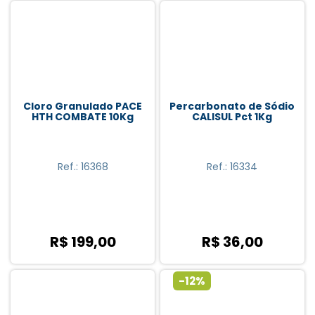
Produtos Genco (21)
Produtos HTH (22)
Cloro Granulado PACE
Percarbonato de Sódio
HTH COMBATE 10Kg
CALISUL Pct 1Kg
Acessórios Em Geral (18)
Ref.: 16368
Ref.: 16334
ATcclloro (2)
Bralimpia (1)
Calisul (1)
R$ 199,00
R$ 36,00
Clor-In (1)
Genco (19)
-12%
Hidroazul (1)
HTH (22)