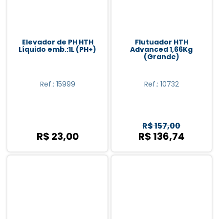
Mil Química (4)
Mor (1)
Elevador de PH HTH
Flutuador HTH
Netuno (17)
Líquido emb.:1L (PH+)
Advanced 1,66Kg
(Grande)
Start (1)
Ref.: 15999
Ref.: 10732
R$ 157,00
R$ 23,00
R$ 136,74